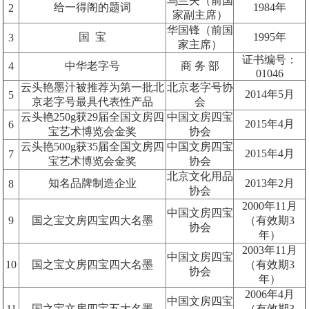
乌兰夫（前国
给一得阁的题词
1984
年
2
家副主席）
华国锋（前国
国 宝
1995
年
3
家主席）
证书编号：
4
中华老字号
商 务 部
01046
云头艳墨汁被推荐为第一批北
北京老字号协
2014
年
5
月
5
京老字号最具代表性产品
会
云头艳
250g
获
29
届全国文房四
中国文房四宝
2015
年
4
月
6
宝艺术博览会金奖
协会
云头艳
500g
获
35
届全国文房四
中国文房四宝
2015
年
4
月
7
宝艺术博览会金奖
协会
北京文化用品
知名品牌制造企业
2013
年
2
月
8
协会
2000
年
11
月
中国文房四宝
9
国之宝文房四宝四大名墨
（有效期
3
协会
年）
2003
年
11
月
中国文房四宝
10
国之宝文房四宝四大名墨
（有效期
3
协会
年）
2006
年
4
月
中国文房四宝
11
国之宝文房四宝五大名墨
（有效期
3