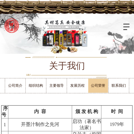
关于我们
公司简介
组织结构
主要领导
发展历程
公司荣誉
联系我们
序
内 容
颁 发 机 构
时 间
号
启功（著名书
开墨汁制作之先河
1979
年
1
法家）